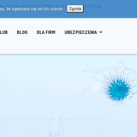
owe
, Piłsudskiego 100, 61-246 Poznań, tel/fax: 61 872 90 66
a, że zgadzasz się na ich użycie.
Zgoda
LUB
BLOG
DLA FIRM
UBEZPIECZENIA