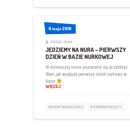
9 maja 2016
9 maja 2016
PRZEZ ŻABA
JEDZIEMY NA NURA – PIERWSZY
DZIEŃ W BAZIE NURKOWEJ
W dzisiejszej notce postaramy się przybliżyć
Wam jak wygląda pierwszy dzień nurkowy w
bazie
„JEDZIEMY NA NURA – PIERWSZY D
WIĘCEJ
NUREK NOWICJUSZ
0 KOMENTARZE/Y