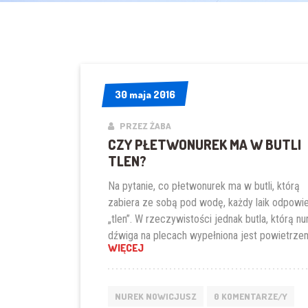
30 maja 2016
30 maja 2016
PRZEZ ŻABA
CZY PŁETWONUREK MA W BUTLI
TLEN?
Na pytanie, co płetwonurek ma w butli, którą
zabiera ze sobą pod wodę, każdy laik odpowie
„tlen”. W rzeczywistości jednak butla, którą nu
dźwiga na plecach wypełniona jest powietrze
„CZY PŁETWONUREK MA W BUTLI T
WIĘCEJ
NUREK NOWICJUSZ
0 KOMENTARZE/Y