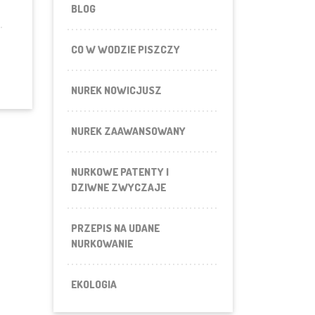
SIĘ NA TYCH, KTÓRZY SIKAJĄ W PIANKI I NA TYCH, KTÓRZY SIKAJĄ
BLOG
CO W WODZIE PISZCZY
NUREK NOWICJUSZ
NUREK ZAAWANSOWANY
NURKOWE PATENTY I
DZIWNE ZWYCZAJE
PRZEPIS NA UDANE
NURKOWANIE
EKOLOGIA