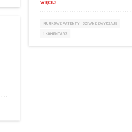
„CZY TO PRAWDA, ŻE NURKOWIE DZIELĄ 
WIĘCEJ
NURKOWE PATENTY I DZIWNE ZWYCZAJE
1 KOMENTARZ
ZIEŃ W BAZIE NURKOWEJ”