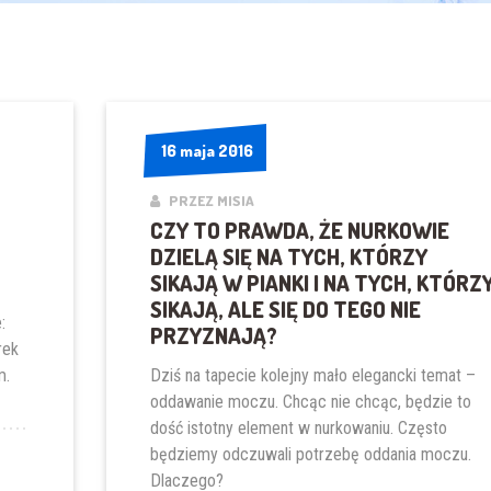
16 maja 2016
16 maja 2016
PRZEZ MISIA
CZY TO PRAWDA, ŻE NURKOWIE
DZIELĄ SIĘ NA TYCH, KTÓRZY
SIKAJĄ W PIANKI I NA TYCH, KTÓRZ
SIKAJĄ, ALE SIĘ DO TEGO NIE
:
PRZYZNAJĄ?
rek
m.
Dziś na tapecie kolejny mało elegancki temat –
LEN?”
oddawanie moczu. Chcąc nie chcąc, będzie to
dość istotny element w nurkowaniu. Często
będziemy odczuwali potrzebę oddania moczu.
Dlaczego?