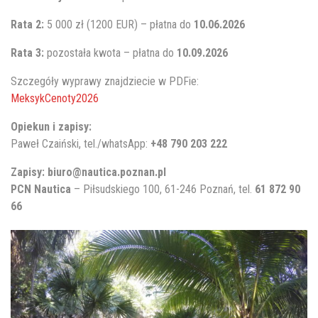
Rata 2:
5 000 zł (1200 EUR) – płatna do
10.06.2026
Rata 3:
pozostała kwota – płatna do
10.09.2026
Szczegóły wyprawy znajdziecie w PDFie:
MeksykCenoty2026
Opiekun i zapisy:
Paweł Czaiński, tel./whatsApp:
+48 790 203 222
Zapisy:
biuro@nautica.poznan.pl
PCN Nautica
– Piłsudskiego 100, 61-246 Poznań, tel.
61 872 90
66