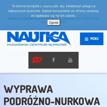
Kontakt
Szukaj
Ta strona korzysta z ciasteczek aby świadczyć usługi na
najwyższym poziomie. Dalsze korzystanie ze strony oznacza,
że zgadzasz się na ich użycie.
Nautica Poznańskie Centrum Nurkowe
, Piłsudskiego 100, 61-246 Poznań,
tel/fax: 61 872 90 66
Zgoda
MENU
WYPRAWA
PODRÓŻNO-NURKOWA