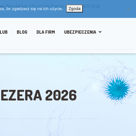
owe
, Piłsudskiego 100, 61-246 Poznań, tel/fax: 61 872 90 66
a, że zgadzasz się na ich użycie.
Zgoda
LUB
BLOG
DLA FIRM
UBEZPIECZENIA
EZERA 2026