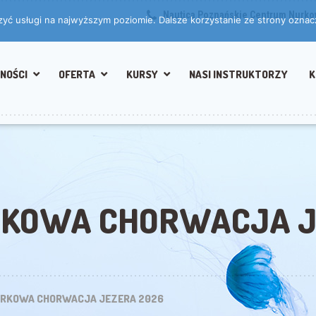
Nautica Poznańskie Centrum Nurk
zyć usługi na najwyższym poziomie. Dalsze korzystanie ze strony oznacz
NOŚCI
OFERTA
KURSY
NASI INSTRUKTORZY
K
KOWA CHORWACJA J
RKOWA CHORWACJA JEZERA 2026