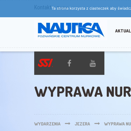
Kontakt
Szukaj
Ta strona korzysta z ciasteczek aby świadc
AKTUAL
WYPRAWA NUR
WYDARZENIA
JEZERA
WYPRAWA NU