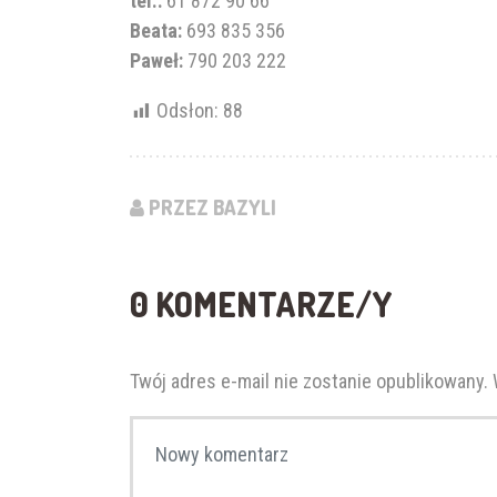
tel.:
61 872 90 66
Beata:
693 835 356
Paweł:
790 203 222
Odsłon:
88
PRZEZ BAZYLI
0 KOMENTARZE/Y
Twój adres e-mail nie zostanie opublikowany.
Twój komentarz
*