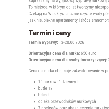
Zapraszamy na wyjątkową wyprawę nurkową do
To miejsce, w którym od lat tworzymy nieza
Czekają na Was krystalicznie czyste wody pół
jaskinie, piękne apartamenty i śródziemnomors
Termin i ceny
Termin wyprawy:
13-20.06.2026
Orientacyjna cena dla nurka:
650 euro
Orientacyjna cena dla osoby towarzyszącej:
Cena dla nurka obejmuje zakwaterowanie w po
10 nurkowań dziennych
butle 12 l
balast
opieka przewodników nurkowych
7 noclegów oraz ubezpieczenie turysty