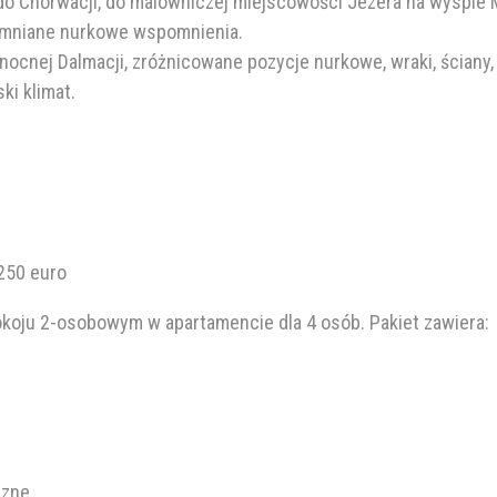
 Chorwacji, do malowniczej miejscowości Jezera na wyspie M
pomniane nurkowe wspomnienia.
nocnej Dalmacji, zróżnicowane pozycje nurkowe, wraki, ściany,
ki klimat.
250 euro
koju 2-osobowym w apartamencie dla 4 osób. Pakiet zawiera:
czne