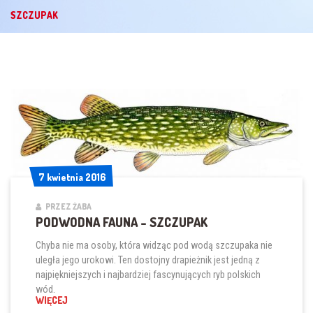
SZCZUPAK
7 kwietnia 2016
7 kwietnia 2016
PRZEZ ŻABA
PODWODNA FAUNA – SZCZUPAK
Chyba nie ma osoby, która widząc pod wodą szczupaka nie
uległa jego urokowi. Ten dostojny drapieżnik jest jedną z
najpiękniejszych i najbardziej fascynujących ryb polskich
wód.
„PODWODNA FAUNA – SZCZUPAK”
WIĘCEJ