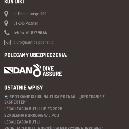
KONTAKT
ul. Piłsudskiego 100
61-246 Poznań
tel/fax: 61 872 90 66
biuro@nautica.poznan.pl
POLECAMY UBEZPIECZENIA:
OSTATNIE WPISY
SPOTKANIE KLUBU NAUTICA POZNAŃ – „SPOTKANIE Z
EKSPERTEM”
LEGALIZACJA BUTLI LIPIEC 2026
SZKOLENIA NURKOWE W LIPCU
LEGALIZACJA BUTLI
PROF. JACEK KOT „NOWOŚCI W MEDYCYNIE NURKOWEJ”