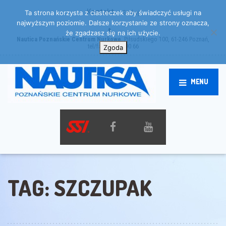
Kontakt
Szukaj
Ta strona korzysta z ciasteczek aby świadczyć usługi na
najwyższym poziomie. Dalsze korzystanie ze strony oznacza,
że zgadzasz się na ich użycie.
Nautica Poznańskie Centrum Nurkowe
, Piłsudskiego 100, 61-246 Poznań,
tel/fax: 61 872 90 66
Zgoda
MENU
TAG:
SZCZUPAK