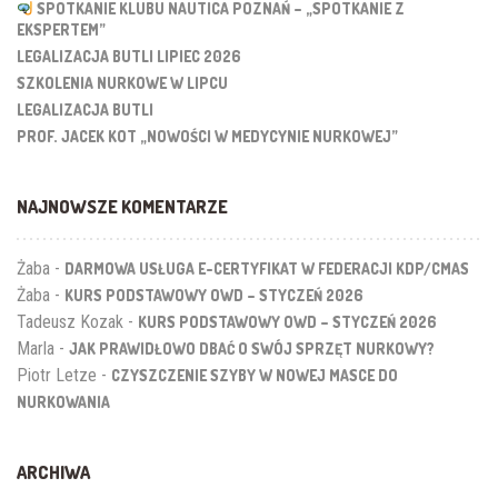
SPOTKANIE KLUBU NAUTICA POZNAŃ – „SPOTKANIE Z
EKSPERTEM”
LEGALIZACJA BUTLI LIPIEC 2026
SZKOLENIA NURKOWE W LIPCU
LEGALIZACJA BUTLI
PROF. JACEK KOT „NOWOŚCI W MEDYCYNIE NURKOWEJ”
NAJNOWSZE KOMENTARZE
Żaba
-
DARMOWA USŁUGA E-CERTYFIKAT W FEDERACJI KDP/CMAS
Żaba
-
KURS PODSTAWOWY OWD – STYCZEŃ 2026
Tadeusz Kozak
-
KURS PODSTAWOWY OWD – STYCZEŃ 2026
Marla
-
JAK PRAWIDŁOWO DBAĆ O SWÓJ SPRZĘT NURKOWY?
Piotr Letze
-
CZYSZCZENIE SZYBY W NOWEJ MASCE DO
NURKOWANIA
ARCHIWA