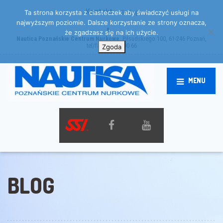
Kontakt
Szukaj
Ta strona korzysta z ciasteczek aby świadczyć usługi na
najwyższym poziomie. Dalsze korzystanie ze strony oznacza,
że zgadzasz się na ich użycie.
Nautica Poznańskie Centrum Nurkowe
, Piłsudskiego 100, 61-246 Poznań,
tel/fax: 61 872 90 66
Zgoda
MENU
BLOG