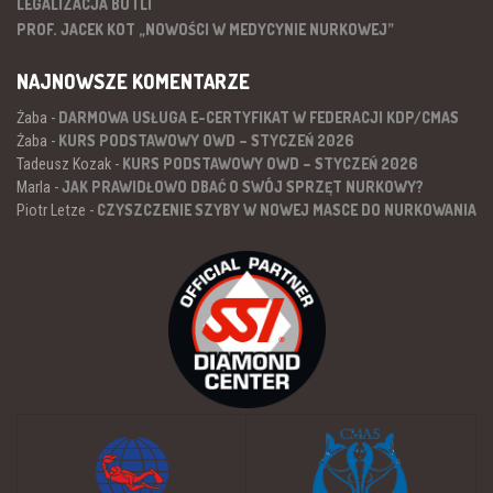
LEGALIZACJA BUTLI
PROF. JACEK KOT „NOWOŚCI W MEDYCYNIE NURKOWEJ”
NAJNOWSZE KOMENTARZE
DARMOWA USŁUGA E-CERTYFIKAT W FEDERACJI KDP/CMAS
Żaba
-
KURS PODSTAWOWY OWD – STYCZEŃ 2026
Żaba
-
KURS PODSTAWOWY OWD – STYCZEŃ 2026
Tadeusz Kozak
-
JAK PRAWIDŁOWO DBAĆ O SWÓJ SPRZĘT NURKOWY?
Marla
-
CZYSZCZENIE SZYBY W NOWEJ MASCE DO NURKOWANIA
Piotr Letze
-