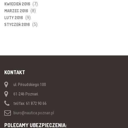
(7)
KWIECIEŃ 2016
(8)
MARZEC 2016
(9)
LUTY 2016
(5)
STYCZEŃ 2016
KONTAKT
ul. Piłsudskiego 100
61-246 Poznań
tel/fax: 61 872 90 66
biuro@nautica.poznan.pl
POLECAMY UBEZPIECZENIA: