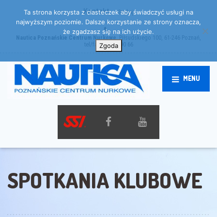
Kontakt
Szukaj
Ta strona korzysta z ciasteczek aby świadczyć usługi na
najwyższym poziomie. Dalsze korzystanie ze strony oznacza,
że zgadzasz się na ich użycie.
Nautica Poznańskie Centrum Nurkowe
, Piłsudskiego 100, 61-246 Poznań,
tel/fax: 61 872 90 66
Zgoda
MENU
SPOTKANIA KLUBOWE